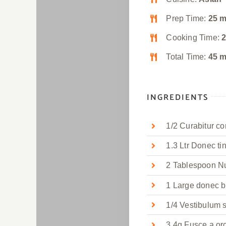
Prep Time:
25 m
Cooking Time:
2
Total Time:
45 m
INGREDIENTS
1/2 Curabitur c
1.3 Ltr Donec ti
2 Tablespoon Null
1 Large donec b
1/4 Vestibulum s
3.4g Fusce a orc