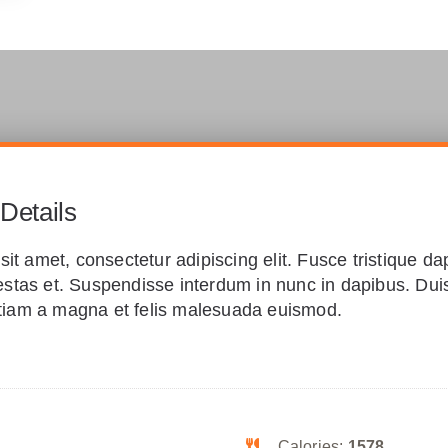
 Details
it amet, consectetur adipiscing elit. Fusce tristique da
tas et. Suspendisse interdum in nunc in dapibus. Dui
 Etiam a magna et felis malesuada euismod.
Calories:
1578