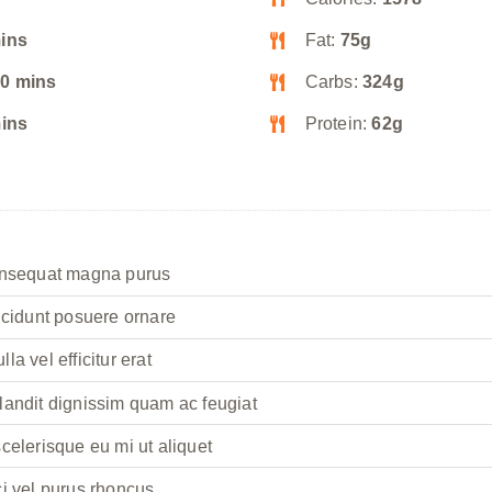
ins
Fat:
75g
0 mins
Carbs:
324g
ins
Protein:
62g
onsequat magna purus
ncidunt posuere ornare
a vel efficitur erat
landit dignissim quam ac feugiat
celerisque eu mi ut aliquet
i vel purus rhoncus