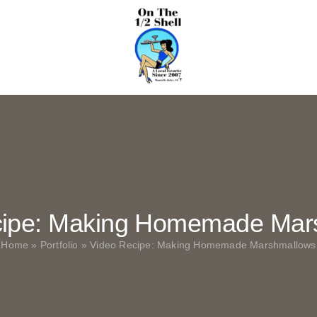
cipe: Making Homemade Mar
Home
»
Portfolio
»
Video Recipe: Making Homemade Marshmallows