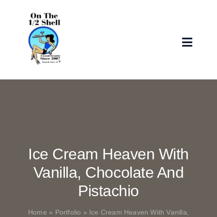
Skip
to
content
Toggle
Naviga
Home
Menu
Specials
Ice Cream Heaven With
Drinks
Vanilla, Chocolate And
Pistachio
Order
Home
»
Portfolio
»
Ice Cream Heaven With Vanilla,