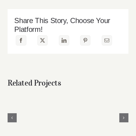
Heaven
With
Vanilla,
Chocolate
Share This Story, Choose Your
And
Pistachio
Platform!
Related Projects
Fruit
Lunch
Platter
Favourite
with
with
Banana,
Salad,
Mango,
Naan